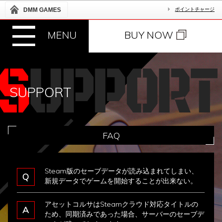
DMM GAMES
ポイントチャージ
ゲームの始め方
お知らせ
FAQ
BUY NOW
MENU
アップデート情報
お問い合わせ
操作方法
キーボードショートカット
イベント/キャンペーン
SUPPORT
推奨環境
FAQ
Steam版のセーブデータが読み込まれてしまい、
Q
新規データでゲームを開始することが出来ない。
アセットコルサはSteamクラウド対応タイトルの
A
ため、同期済みであった場合、サーバーのセーブデ